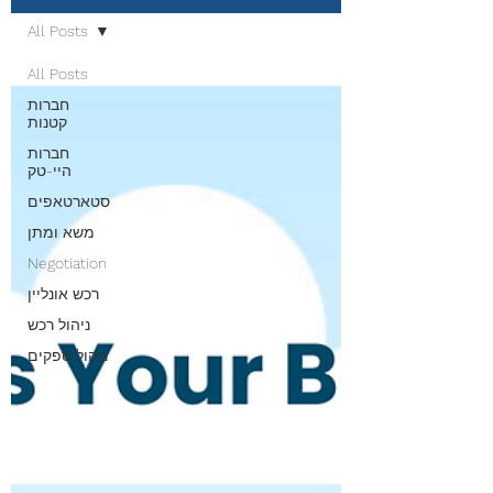
All Posts
All Posts
חברות
קטנות
חברות
היי-טק
סטארטאפים
משא ומתן
Negotiation
רכש אונליין
ניהול רכש
ניהול ספקים