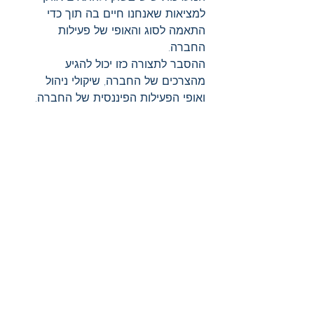
למציאות שאנחנו חיים בה תוך כדי 
התאמה לסוג והאופי של פעילות 
החברה.
ההסבר לתצורה כזו יכול להגיע 
מהצרכים של החברה, שיקולי ניהול 
ואופי הפעילות הפיננסית של החברה.
רכש בענן
P2P
רכש Direct
חיסכון בעלויות
רכש שירותים
רכש שיווק
חוזה רכש
רכש Marketing
מנהל רכש
רכש Indirect
SOW
רכש אסטרטגי
רכש HR
רכש חומרי גלם
הזמנת רכש PO
ניהול רכש
ניהול ספקים
חברות היי-טק