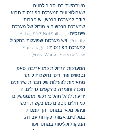
משתמשת בה. סביר להניח 
שאבולוציונית המערכת הפיננסית תבוא 
קודם למערכת הרכש, יש חברות 
שמערכת הרכש היא מודול של מערכת 
פיננסית ( , Ariba, SAP, NetSuite, 
Priority). ויש מערכות שפועלות במקביל 
למערכת הפיננסית (Samanage, 
FreshWorks, ServiceNow).
המערכות הגדולות כמו אריבה, סאפ, 
נטסוויט ופריוריטי נחשבות ליותר 
מתאימות לפעילות של חברות שירותים, 
תוכנה וחומרה בהיקפים גדולים, הן 
יודעות לנהל תהליכי רכש ומתממשקים 
למודולים נוספים כמו בקשות רכש 
וניהול מלאי במחסן. הן תומכות 
במק"טים, אצוות, פקודות עבודה, 
הנפקות וקליטות במחסן ועוד. 